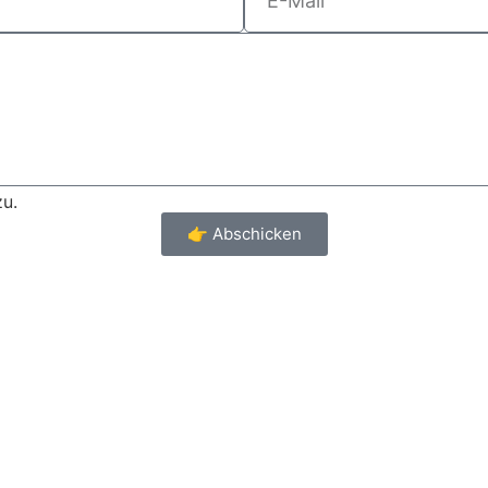
u.
👉 Abschicken